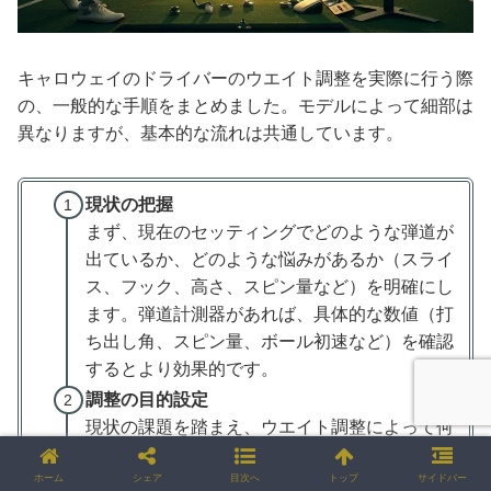
キャロウェイのドライバーのウエイト調整を実際に行う際
の、一般的な手順をまとめました。モデルによって細部は
異なりますが、基本的な流れは共通しています。
現状の把握
まず、現在のセッティングでどのような弾道が
出ているか、どのような悩みがあるか（スライ
ス、フック、高さ、スピン量など）を明確にし
ます。弾道計測器があれば、具体的な数値（打
ち出し角、スピン量、ボール初速など）を確認
するとより効果的です。
調整の目的設定
現状の課題を踏まえ、ウエイト調整によって何
を目指すか（例：スライスを軽減したい、打ち
出しを高くしたい、スピン量を減らしたい）を
ホーム
シェア
目次へ
トップ
サイドバー