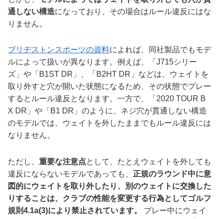
通しない構造
になっており、その場合はルール違反にはな
りません。
ブリヂストンスポーツの資料
によれば、同社製品でもモデ
ルによって扱いが異なります。例えば、「J715シリー
ズ」や「B1ST DR」、「B2HT DR」などは、ウェイトを
取り外すと穴が開いた状態になるため、その状態でプレー
するとルール違反となります。一方で、「2020 TOUR B
X DR」や「B1 DR」のように、ネジ穴が貫通しない構造
のモデルでは、ウェイトを外したままでもルール違反には
なりません。
ただし、
重要な注意点
として、たとえウェイトを外しても
違反にならないモデルであっても、
正規のラウンド中に意
図的にウェイトを取り外したり、別のウェイトに交換した
りすることは、クラブの性能を変更する行為としてゴルフ
規則4.1a(3)により禁止されています。
プレー中にウェイ