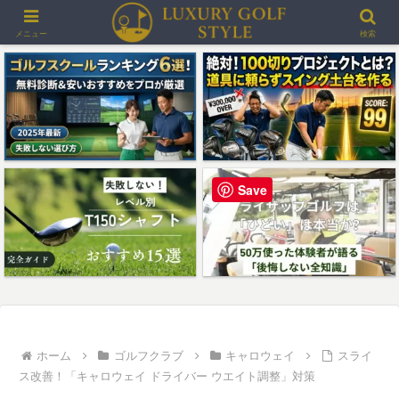
＞＞最大3000ポイントプレゼント！楽天GORAゴルフ場予約
メニュー
検索
Save
ホーム
ゴルフクラブ
キャロウェイ
スライ
ス改善！「キャロウェイ ドライバー ウエイト調整」対策