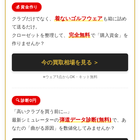
💰 資金作り
着ないゴルフウェア
クラブだけでなく、
も箱に詰め
て送るだけ。
完全無料
クローゼットを整理して、
で「購入資金」を
作りませんか？
今の買取相場を見る ＞
※ウェア1点からOK・キット無料
🔍 診断0円
「高いクラブを買う前に…」
弾道データ診断(無料)
最新シミュレーターの
で、あ
なたの「曲がる原因」を数値化してみませんか？