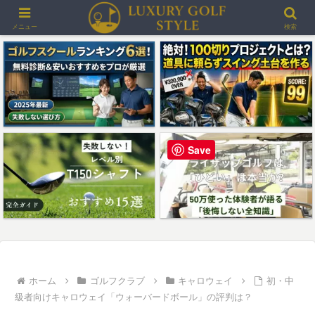
＞＞最大3000ポイントプレゼント！楽天GORAゴルフ場予約
メニュー
検索
Save
ホーム
ゴルフクラブ
キャロウェイ
初・中
級者向けキャロウェイ「ウォーバードボール」の評判は？