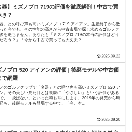
名器】ミズノプロ 719の評価を徹底解剖！中古で買
べき？
器」との呼び声も高いミズノプロ 719 アイアン。生産終了から数
った今でも、その性能の高さから中古市場で探し求めるゴルファ
後を絶ちません。あなたも「ミズノプロ 719の本当の評価はどう
だろう？」「今から中古で買っても大丈夫？...
2025.09.22
ズノプロ 520 アイアンの評価 | 後継モデルや中古価
まで網羅
ノのゴルフクラブで「名器」との呼び声も高いミズノプロ 520 ア
ン。その美しい見た目とは裏腹に「やさしい」という評価がある
で、「飛ばない」といった噂も耳にします。2019年の発売から時
経ち、後継モデルも登場する中で、「今、本...
2025.09.20