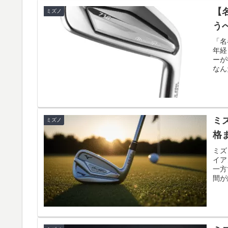
【
ミズノ
う
「名
年経
ーが
なん
ミ
ミズノ
格
ミズ
イア
一方
間が