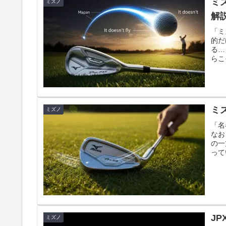
ミ
ミズノ
解
「ミ
的だ
る…
らこ
ミ
ミズノ
「名
なお
の一
って
J
ミズノ