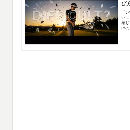
び
「J
い…
感じ
けの