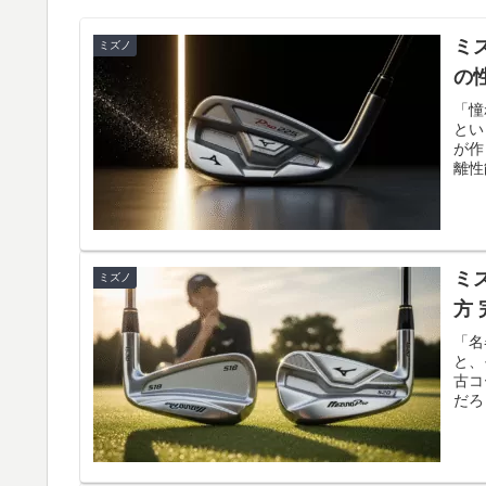
ミ
ミズノ
の
「憧
とい
が作
離性
ミ
ミズノ
方
「名
と、
古コ
だろ