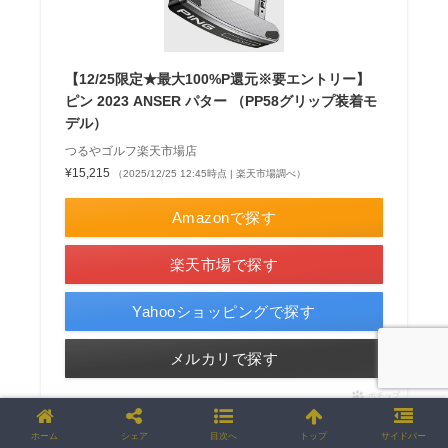
【12/25限定★最大100%P還元※要エントリー】
ピン 2023 ANSER パター （PP58グリップ装着モ
デル）
つるやゴルフ楽天市場店
¥15,215
（2025/12/25 12:45時点 | 楽天市場調べ）
Amazonで探す
楽天市場で探す
Yahooショッピングで探す
メルカリで探す
ポチップ
ホーム
シェア
目次へ
トップ
サイドバー