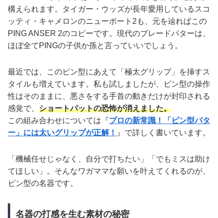
構えられます。タイガー・ウッズが長年愛用しているスコ
ッティ・キャメロンのニューポート2も、元を辿ればこの
PING ANSER 2のコピーです。現代のブレードパターは、
ほぼ全てPINGの子供か孫と言っていいでしょう。
最近では、このピン型にあえて「極太グリップ」を挿すス
タイルも増えています。私も試しましたが、ピン型の操作
性はそのままに、悪さをする手首の動きだけが封印される
感覚で、
ショートパットの恐怖が消えました。
この組み合わせについては『
プロの新常識！「ピン型パタ
ー」には太いグリップが正解！
』で詳しく書いています。
「機械任せじゃなく、自分で打ちたい」「でもミスは助け
てほしい」。そんなワガママな願いを叶えてくれるのが、
ピン型の名器です。
名器の打感を生む素材の秘密