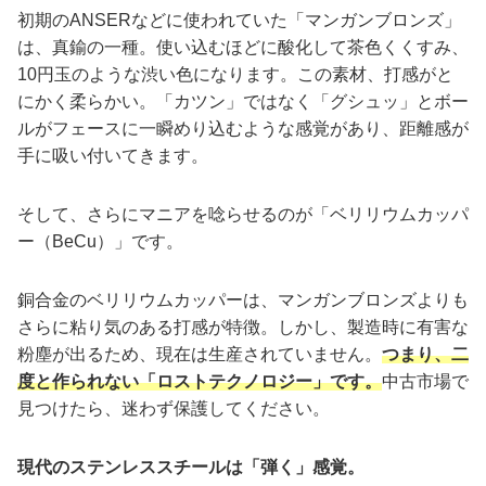
初期のANSERなどに使われていた「マンガンブロンズ」
は、真鍮の一種。使い込むほどに酸化して茶色くくすみ、
10円玉のような渋い色になります。この素材、打感がと
にかく柔らかい。「カツン」ではなく「グシュッ」とボー
ルがフェースに一瞬めり込むような感覚があり、距離感が
手に吸い付いてきます。
そして、さらにマニアを唸らせるのが「ベリリウムカッパ
ー（BeCu）」です。
銅合金のベリリウムカッパーは、マンガンブロンズよりも
さらに粘り気のある打感が特徴。しかし、製造時に有害な
粉塵が出るため、現在は生産されていません。
つまり、二
度と作られない「ロストテクノロジー」です。
中古市場で
見つけたら、迷わず保護してください。
現代のステンレススチールは「弾く」感覚。