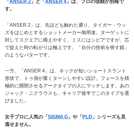
「
ANSER 2
」と「
ANSER 4
」は、プロの信頼が別格で
す。
「ANSER 2」は、先ほども触れた通り、タイガー・ウッ
ズをはじめとするショットメーカー御用達。ターゲットに
対してスクエアに構えやすく、ミスにはシビアですが、芯
で捉えた時の転がりは極上です。「自分の技術を映す鏡」
のようなパターです。
一方、「ANSER 4」は、ネックが短いショートスラント
形状で、トゥ側が重くターンしやすい設計。フェースを積
極的に開閉させるアークタイプの人にマッチします。あの
ジャック・ニクラウスも、キャリア後半でこのタイプを選
びました。
女子プロに人気の「
SIGMA G
」や「
PLD
」シリーズも見
逃せません。