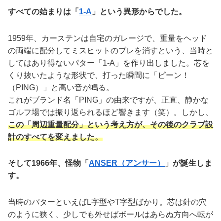
すべての始まりは「
1-A
」という異形からでした。
1959年、カーステンは自宅のガレージで、重量をヘッド
の両端に配分してミスヒットのブレを消すという、当時と
してはあり得ないパター「1-A」を作り出しました。芯を
くり抜いたような形状で、打った瞬間に「ピーン！
（PING）」と高い音が鳴る。
これがブランド名「PING」の由来ですが、正直、静かな
ゴルフ場では振り返られるほど響きます（笑）。しかし、
この「周辺重量配分」という考え方が、その後のクラブ設
計のすべてを変えました。
そして1966年、怪物「
ANSER（アンサー）
」が誕生しま
す。
当時のパターといえばL字型やT字型ばかり。芯は針の穴
のように狭く、少しでも外せばボールはあらぬ方向へ転が