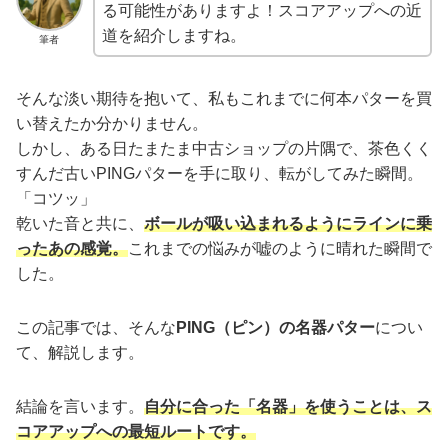
る可能性がありますよ！スコアアップへの近
道を紹介しますね。
筆者
そんな淡い期待を抱いて、私もこれまでに何本パターを買
い替えたか分かりません。
しかし、ある日たまたま中古ショップの片隅で、茶色くく
すんだ古いPINGパターを手に取り、転がしてみた瞬間。
「コツッ」
乾いた音と共に、
ボールが吸い込まれるようにラインに乗
ったあの感覚。
これまでの悩みが嘘のように晴れた瞬間で
した。
この記事では、そんな
PING（ピン）の名器パター
につい
て、解説します。
結論を言います。
自分に合った「名器」を使うことは、ス
コアアップへの最短ルートです。