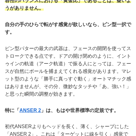
容性のバランスにおける「黄金比」であることは、疑いよ
うがありません。
自分の手のひらで転がす感覚が欲しいなら、ピン型一択で
す。
ピン型パターの最大の武器は、フェースの開閉を使ってス
トロークできる点です。ドアの開け閉めのように、イント
ゥインの軌道（アーク軌道）で振る人にとっては、フェー
スが自然にボールを捕まえてくれる感覚があります。マレ
ット型のような「勝手に真っすぐ動く」オートマチック感
はありませんが、その分、微妙なタッチや「あ、強い！」
と思った瞬間の調整が効きます。
特に「
ANSER 2
」は、もはや世界標準の定規です。
初代ANSERよりもヘッドを長く、薄く、シャープにした
「ANSER 2」。これは「ターゲットに線を引く」感覚で