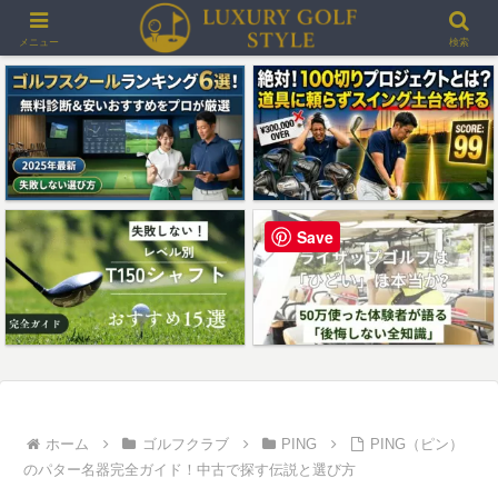
＞＞最大3000ポイントプレゼント！楽天GORAゴルフ場予約
メニュー
検索
Save
ホーム
ゴルフクラブ
PING
PING（ピン）
のパター名器完全ガイド！中古で探す伝説と選び方