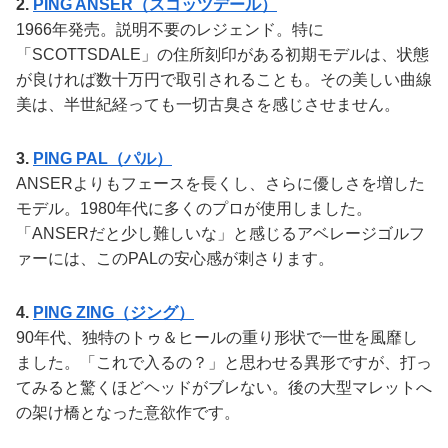
2.
PING ANSER（スコッツデール）
1966年発売。説明不要のレジェンド。特に
「SCOTTSDALE」の住所刻印がある初期モデルは、状態
が良ければ数十万円で取引されることも。その美しい曲線
美は、半世紀経っても一切古臭さを感じさせません。
3.
PING PAL（パル）
ANSERよりもフェースを長くし、さらに優しさを増した
モデル。1980年代に多くのプロが使用しました。
「ANSERだと少し難しいな」と感じるアベレージゴルフ
ァーには、このPALの安心感が刺さります。
4.
PING ZING（ジング）
90年代、独特のトゥ＆ヒールの重り形状で一世を風靡し
ました。「これで入るの？」と思わせる異形ですが、打っ
てみると驚くほどヘッドがブレない。後の大型マレットへ
の架け橋となった意欲作です。