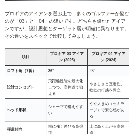
プロギアのアイアンを選ぶ上で、多くのゴルファーが悩む
のが「03」と「04」の違いです。どちらも優れたアイア
ンですが、設計思想とターゲット層が明確に異なります。
その違いをスペックで比較してみましょう。
プロギア 03 アイア
プロギア 04 アイア
項目
ン (2025)
ン (2024)
ロフト角（7番）
26°
28°
飛距離性能を最大化
やさしさと直進性、
設計コンセプト
しつつ、高弾道で狙
軟鉄の打感を両立
える
やや大きめ（セミラ
シャープで構えやす
ヘッド形状
ージ）で安心感があ
い
る
前に強く伸びる高弾
上に高く上がる高弾
弾道傾向
道
道