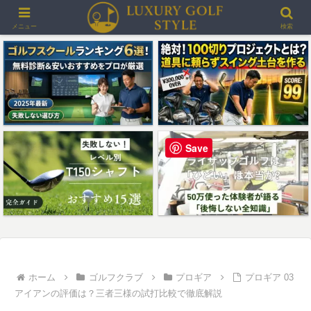
＞＞最大3000ポイントプレゼント！楽天GORAゴルフ場予約
メニュー
検索
Save
ホーム
ゴルフクラブ
プロギア
プロギア 03
アイアンの評価は？三者三様の試打比較で徹底解説