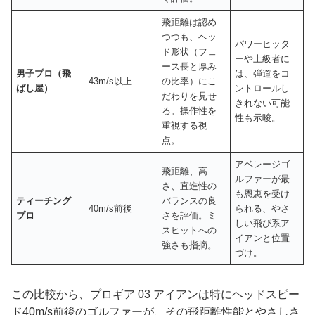
飛距離は認め
つつも、ヘッ
パワーヒッタ
ド形状（フェ
ーや上級者に
ース長と厚み
男子プロ（飛
は、弾道をコ
43m/s以上
の比率）にこ
ばし屋）
ントロールし
だわりを見せ
きれない可能
る。操作性を
性も示唆。
重視する視
点。
アベレージゴ
飛距離、高
ルファーが最
さ、直進性の
も恩恵を受け
ティーチング
バランスの良
40m/s前後
られる、やさ
プロ
さを評価。ミ
しい飛び系ア
スヒットへの
イアンと位置
強さも指摘。
づけ。
この比較から、プロギア 03 アイアンは特にヘッドスピー
ド40m/s前後のゴルファーが、その飛距離性能とやさしさ