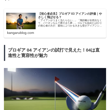
【初心者必見】プロギア 03 アイアンの評価｜や
さしく飛ばせる？
「アイアンがうまく当たらない…」「飛距離が全然出なく
て、パーオンなんて夢のまた夢…」ゴルフを始めたばかり
の初心者の方が、最初にぶつかる大きな壁がアイアンショ
ットではないでしょうか。数あるゴルフクラブの中でも、
特に「プロギア 03 アイアン」...
kangarublog.com
プロギア 04 アイアンの試打で見えた！04は直
進性と寛容性が魅力