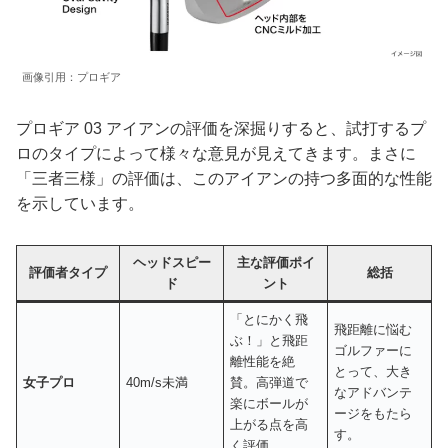
画像引用：プロギア
プロギア 03 アイアンの評価を深掘りすると、試打するプ
ロのタイプによって様々な意見が見えてきます。まさに
「三者三様」の評価は、このアイアンの持つ多面的な性能
を示しています。
ヘッドスピー
主な評価ポイ
評価者タイプ
総括
ド
ント
「とにかく飛
飛距離に悩む
ぶ！」と飛距
ゴルファーに
離性能を絶
とって、大き
女子プロ
40m/s未満
賛。高弾道で
なアドバンテ
楽にボールが
ージをもたら
上がる点を高
す。
く評価。