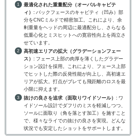
最適化された重量配分（オーバルキャビテ
ィ）
: バックフェースのキャビティ（凹み）部
分をCNCミルドで精密加工。これにより、余
剰重量をヘッドの周辺に最適配分し、さらなる
低重心化とミスヒットへの寛容性向上を両立さ
せています。
高初速エリアの拡大（グラデーションフェー
ス）
: フェース上部の肉厚を薄くしたグラデー
ション設計を採用。これにより、フェース上部
でヒットした際の反発性能が向上し、高初速エ
リアが拡大。打点がブレても飛距離のロスを最
小限に抑えます。
抜けの良さを追求（面取りワイドソール）
: ワ
イドソール設計でダフリのミスを軽減しつつ、
ソールに面取り（角を落とす加工）を施すこと
で、様々なライでの抜けの良さを実現。どんな
状況でも安定したショットをサポートします。