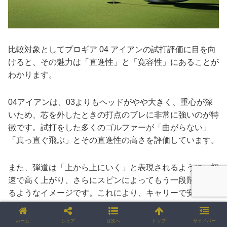
比較対象としてプロギア 04 アイアンの試打評価に目を向
けると、その魅力は「直進性」と「寛容性」にあることが
わかります。
04アイアンは、03よりもヘッドがやや大きく、重心が深
いため、芯を外したときの打点のブレに非常に強いのが特
徴です。試打をした多くのゴルファーが「曲がらない」
「真っ直ぐ飛ぶ」とその直進性の高さを評価しています。
また、弾道は「上から上にいく」と表現されるように、初
速で高く上がり、さらにスピンによってもう一段階上昇す
るようなイメージです。これにより、キャリーで安定して
グリーンを狙うことができます。飛距離性能は03に一歩
譲るものの、スコアメイクに直結する安定性を求めるゴル
ホーム
シェア
目次へ
トップ
サイドバー