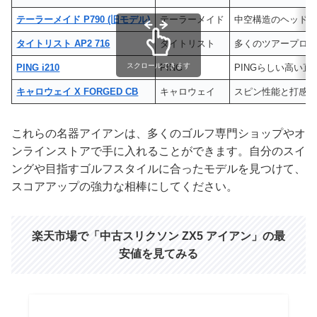
テーラーメイド P790 (旧モデル)
テーラーメイド
中空構造のヘッド
タイトリスト AP2 716
タイトリスト
多くのツアープロ
スクロールできます
PING i210
PING
PINGらしい高い
キャロウェイ X FORGED CB
キャロウェイ
スピン性能と打感
これらの名器アイアンは、多くのゴルフ専門ショップやオ
ンラインストアで手に入れることができます。自分のスイ
ングや目指すゴルフスタイルに合ったモデルを見つけて、
スコアアップの強力な相棒にしてください。
楽天市場で「中古スリクソン ZX5 アイアン」の最
安値を見てみる