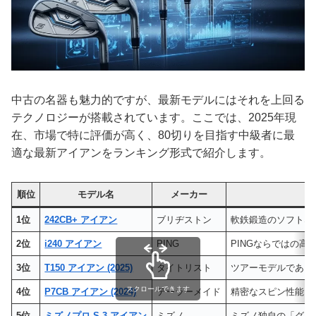
中古の名器も魅力的ですが、最新モデルにはそれを上回る
テクノロジーが搭載されています。ここでは、2025年現
在、市場で特に評価が高く、80切りを目指す中級者に最
適な最新アイアンをランキング形式で紹介します。
順位
モデル名
メーカー
1位
242CB+ アイアン
ブリヂストン
軟鉄鍛造のソフトな
2位
i240 アイアン
PING
PINGならではの
3位
T150 アイアン (2025)
タイトリスト
ツアーモデルである
スクロールできます
4位
P7CB アイアン (2024)
テーラーメイド
精密なスピン性能と
5位
ミズノプロ S-3 アイアン
ミズノ
ミズノ独自の「グレ