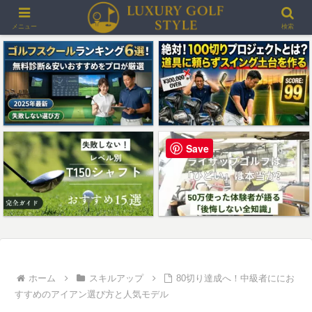
＞＞最大3000ポイントプレゼント！楽天GORAゴルフ場予約
メニュー
検索
Save
ホーム
スキルアップ
80切り達成へ！中級者ににお
すすめのアイアン選び方と人気モデル