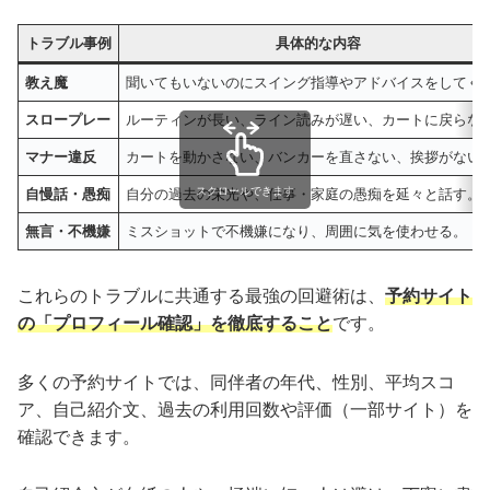
トラブル事例
具体的な内容
教え魔
聞いてもいないのにスイング指導やアドバイスをしてく
スロープレー
ルーティンが長い、ライン読みが遅い、カートに戻らな
マナー違反
カートを動かさない、バンカーを直さない、挨拶がない
スクロールできます
自慢話・愚痴
自分の過去の栄光や、仕事・家庭の愚痴を延々と話す。
無言・不機嫌
ミスショットで不機嫌になり、周囲に気を使わせる。
これらのトラブルに共通する最強の回避術は、
予約サイト
の「プロフィール確認」を徹底すること
です。
多くの予約サイトでは、同伴者の年代、性別、平均スコ
ア、自己紹介文、過去の利用回数や評価（一部サイト）を
確認できます。