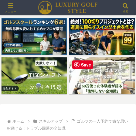
＞＞最大3000ポイントプレゼント！楽天GORAゴルフ場予約
メニュー
検索
Save
ホーム
スキルアップ
ゴルフの一人予約で嫌な思い
を避ける！トラブル回避の全知識