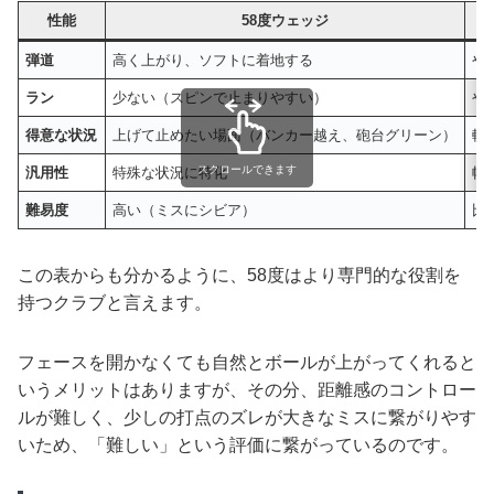
性能
58度ウェッジ
弾道
高く上がり、ソフトに着地する
や
ラン
少ない（スピンで止まりやすい）
や
得意な状況
上げて止めたい場面（バンカー越え、砲台グリーン）
転
スクロールできます
汎用性
特殊な状況に特化
幅
難易度
高い（ミスにシビア）
比
この表からも分かるように、58度はより専門的な役割を
持つクラブと言えます。
フェースを開かなくても自然とボールが上がってくれると
いうメリットはありますが、その分、距離感のコントロー
ルが難しく、少しの打点のズレが大きなミスに繋がりやす
いため、「難しい」という評価に繋がっているのです。