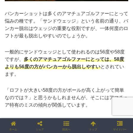
バンカーショットは多くのアマチュアゴルファーにとって
悩みの種です。「サンドウェッジ」という名前の通り、バ
ンカー脱出はウェッジの重要な役割ですが、一体何度のロ
フトが最も脱出しやすいのでしょうか。
一般的にサンドウェッジとして使われるのは56度や58度
ですが、
多くのアマチュアゴルファーにとっては、58度
よりも56度の方がバンカーから脱出しやすい
とされてい
ます。
「ロフトが大きい58度の方がボールが高く上がって簡単
なのでは？」と思うかもしれませんが、そこにはアマチュ
ア特有のミスの傾向が関係しています。
アマチュアのバンカーでのミスの多くは、ボールを高く上
げようとしすぎてスイングが緩み、ボールが前に飛ばずに
ホーム
シェア
目次へ
トップ
サイドバー