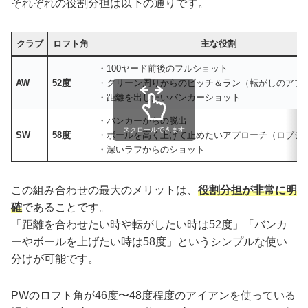
それぞれの役割分担は以下の通りです。
クラブ
ロフト角
主な役割
・100ヤード前後のフルショット
AW
52度
・グリーン周りからのピッチ＆ラン（転がしのアプ
・距離を出したいバンカーショット
・バンカーからの脱出
スクロールできます
SW
58度
・ボールを高く上げて止めたいアプローチ（ロブシ
・深いラフからのショット
この組み合わせの最大のメリットは、
役割分担が非常に明
確
であることです。
「距離を合わせたい時や転がしたい時は52度」「バンカ
ーやボールを上げたい時は58度」というシンプルな使い
分けが可能です。
PWのロフト角が46度〜48度程度のアイアンを使っている