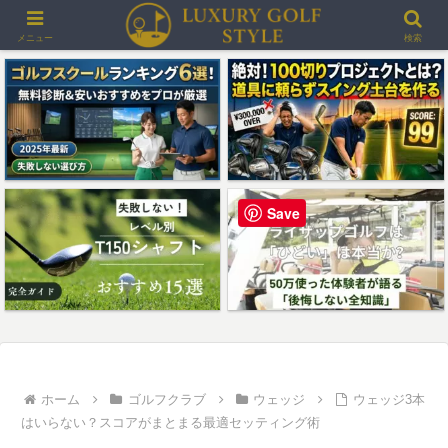
＞＞最大3000ポイントプレゼント！楽天GORAゴルフ場予約
メニュー
検索
Save
ホーム
ゴルフクラブ
ウェッジ
ウェッジ3本
はいらない？スコアがまとまる最適セッティング術